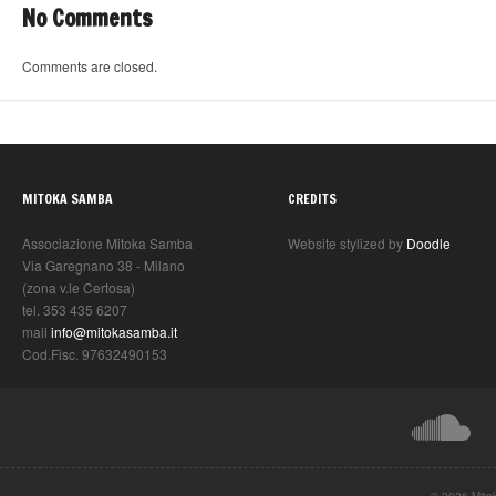
No Comments
Comments are closed.
MITOKA SAMBA
CREDITS
Associazione Mitoka Samba
Website stylized by
Doodle
Via Garegnano 38 - Milano
(zona v.le Certosa)
tel. 353 435 6207
mail
info@mitokasamba.it
Cod.Fisc. 97632490153