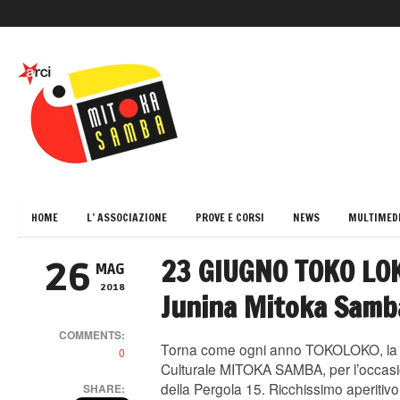
HOME
L’ ASSOCIAZIONE
PROVE E CORSI
NEWS
MULTIMED
23 GIUGNO TOKO LOK
26
MAG
2018
Junina Mitoka Samb
COMMENTS:
Torna come ogni anno TOKOLOKO, la 
0
Culturale MITOKA SAMBA, per l’occasio
della Pergola 15. Ricchissimo aperitiv
SHARE: