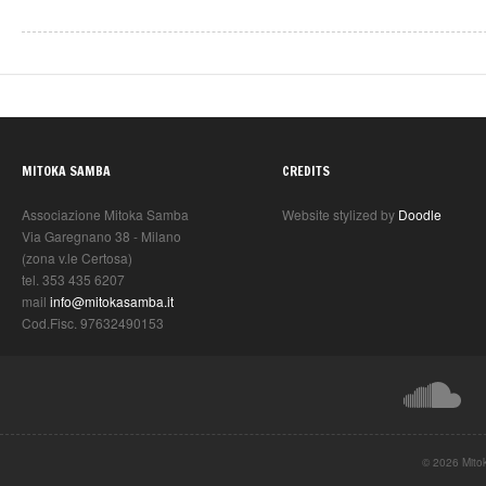
MITOKA SAMBA
CREDITS
Associazione Mitoka Samba
Website stylized by
Doodle
Via Garegnano 38 - Milano
(zona v.le Certosa)
tel. 353 435 6207
mail
info@mitokasamba.it
Cod.Fisc. 97632490153
© 2026 Mito