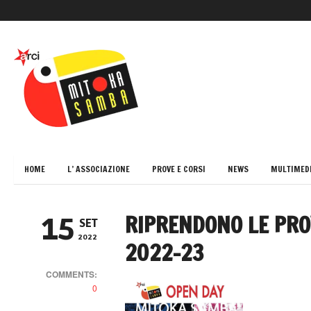
HOME
L’ ASSOCIAZIONE
PROVE E CORSI
NEWS
MULTIMED
RIPRENDONO LE PR
15
SET
2022
2022-23
COMMENTS:
0