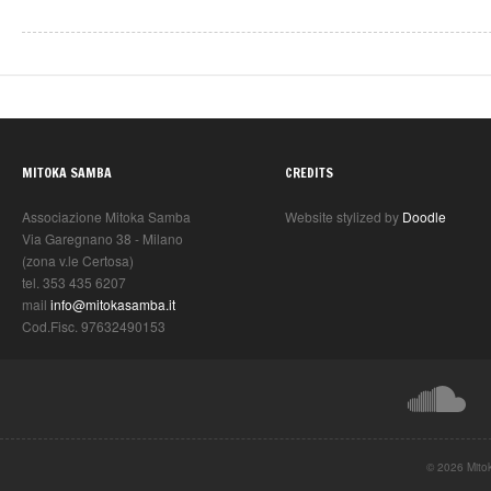
MITOKA SAMBA
CREDITS
Associazione Mitoka Samba
Website stylized by
Doodle
Via Garegnano 38 - Milano
(zona v.le Certosa)
tel. 353 435 6207
mail
info@mitokasamba.it
Cod.Fisc. 97632490153
© 2026 Mito