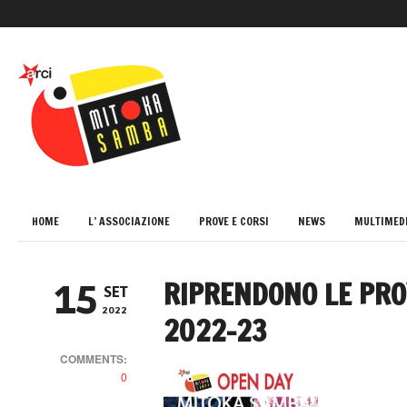
HOME
L’ ASSOCIAZIONE
PROVE E CORSI
NEWS
MULTIMED
RIPRENDONO LE PR
15
SET
2022
2022-23
COMMENTS:
0