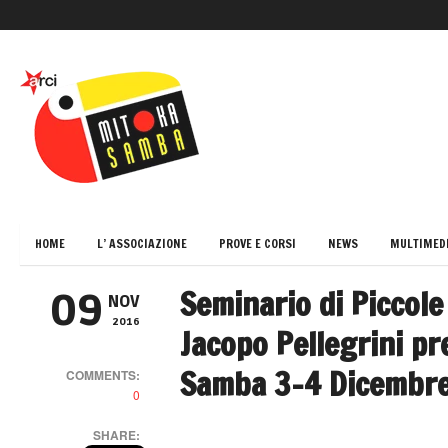
HOME
L’ ASSOCIAZIONE
PROVE E CORSI
NEWS
MULTIMED
Seminario di Piccole
09
NOV
2016
Jacopo Pellegrini p
Samba 3-4 Dicembr
COMMENTS:
0
SHARE: