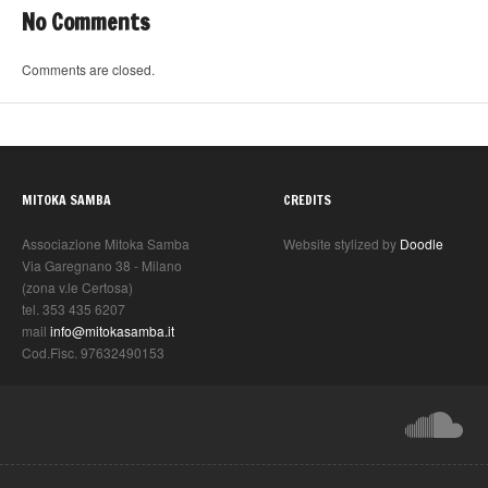
No Comments
Comments are closed.
MITOKA SAMBA
CREDITS
Associazione Mitoka Samba
Website stylized by
Doodle
Via Garegnano 38 - Milano
(zona v.le Certosa)
tel. 353 435 6207
mail
info@mitokasamba.it
Cod.Fisc. 97632490153