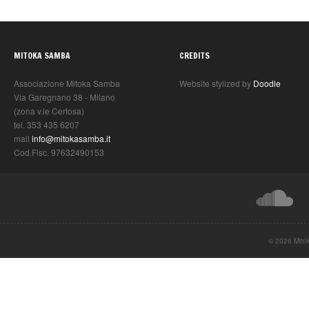
MITOKA SAMBA
CREDITS
Associazione Mitoka Samba
Website stylized by
Doodle
Via Garegnano 38 - Milano
(zona v.le Certosa)
tel. 353 435 6207
mail
info@mitokasamba.it
Cod.Fisc. 97632490153
© 2026 Mito