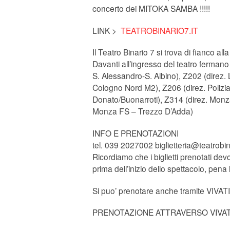
concerto dei MITOKA SAMBA !!!!!
LINK >
TEATROBINARIO7.IT
Il Teatro Binario 7 si trova di fianco al
Davanti all’ingresso del teatro fermano 
S. Alessandro-S. Albino), Z202 (direz. 
Cologno Nord M2), Z206 (direz. Polizia
Donato/Buonarroti), Z314 (direz. Monz
Monza FS – Trezzo D’Adda)
INFO E PRENOTAZIONI
tel. 039 2027002 biglietteria@teatrobin
Ricor
diamo che i biglietti prenotati dev
prima dell’inizio dello spettacolo, pen
Si puo’ prenotare anche tramite VIVA
PRENOTAZIONE ATTRAVERSO VIVAT