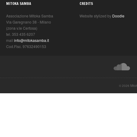
MITOKA SAMBA
CREDITS
Associazione Mitoka Samba
Website stylized by
Doodle
Via Garegnano 38 - Milano
(zona v.le Certosa)
tel. 353 435 6207
mail
info@mitokasamba.it
Cod.Fisc. 97632490153
© 2026 Mito