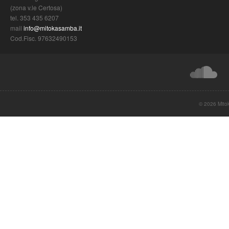
(zona v.le Certosa)
tel. 353 435 6207
mail
info@mitokasamba.it
Cod.Fisc. 97632490153
© 2026 Mito