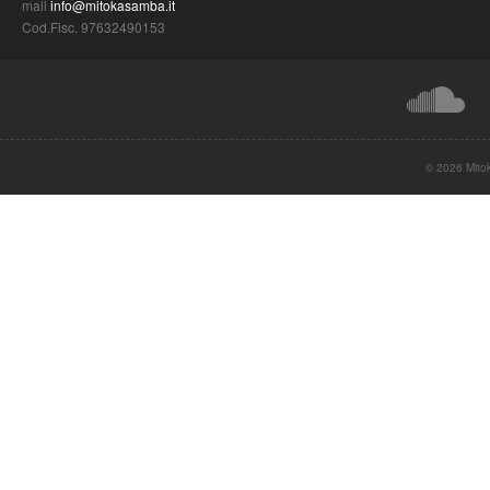
mail
info@mitokasamba.it
Cod.Fisc. 97632490153
© 2026 Mito