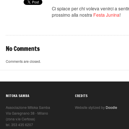
Ci spiace per chi voleva venirci a sentir
prossimo alla nostra
Festa Junina
!
No Comments
Comments are closed.
MITOKA SAMBA
CREDITS
Associazione Mitoka Samba
Website stylized by
Doodle
Via Garegnano 38 - Milano
(zona v.le Certosa)
tel. 353 435 6207