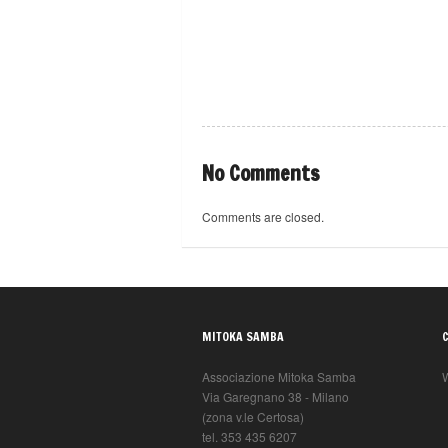
No Comments
Comments are closed.
MITOKA SAMBA
Associazione Mitoka Samba
W
Via Garegnano 38 - Milano
(zona v.le Certosa)
tel. 353 435 6207