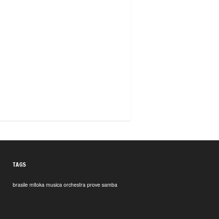
TAGS
brasile
mitoka
musica
orchestra
prove
samba