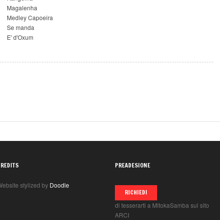
Magalenha
Medley Capoeira
Se manda
E' d'Oxum
CREDITS
PREADESIONE
ebsite stylized by
Doodle
RICHIEDI
di tesserarti a MitokaSamba sul sito
ARCI